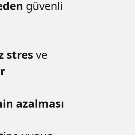
eden
güvenli
z stres
ve
r
nin azalması