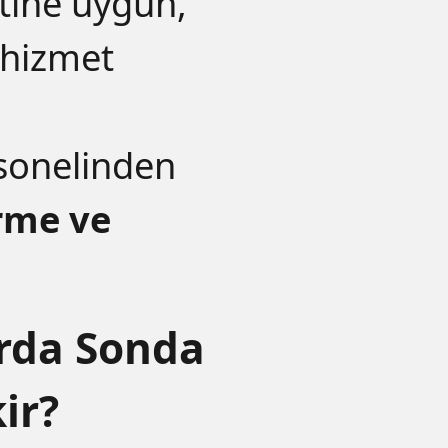
tine uygun,
l hizmet
sonelinden
rme ve
rda Sonda
ir?