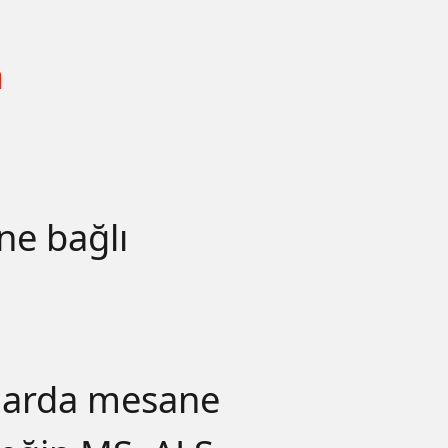
a
ne bağlı
klarda mesane