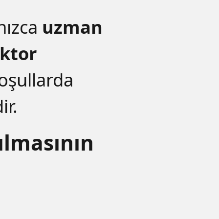
lnızca
uzman
ktor
koşullarda
ir.
ılmasının