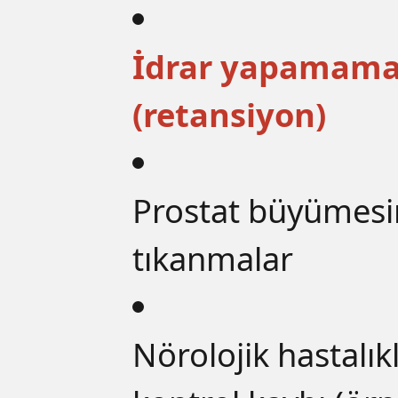
İdrar yapamam
(retansiyon)
Prostat büyümesi
tıkanmalar
Nörolojik hastalı