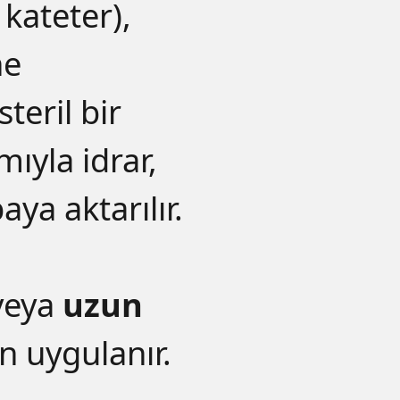
 kateter),
ne
steril bir
mıyla idrar,
aya aktarılır.
veya
uzun
n uygulanır.