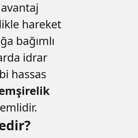
 avantaj
likle hareket
tağa bağımlı
arda idrar
ibi hassas
emşirelik
mlidir.
edir?