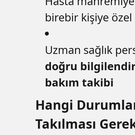
Hasta mahremiye
birebir kişiye öze
Uzman sağlık per
doğru bilgilendi
bakım takibi
Hangi Durumla
Takılması Gerek