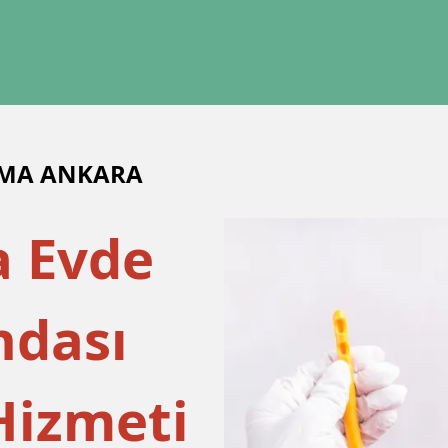
KMA ANKARA
a Evde
ndası
Hizmeti