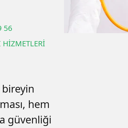
9 56
 HİZMETLERİ
 bireyin
nması, hem
a güvenliği