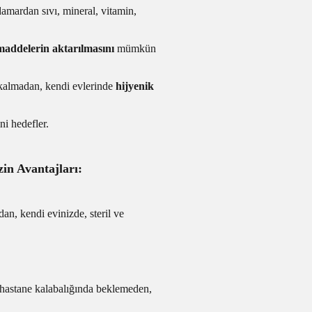
amardan sıvı, mineral, vitamin,
 maddelerin aktarılmasını
mümkün
z kalmadan, kendi evlerinde
hijyenik
ni hedefler.
n Avantajları:
an, kendi evinizde, steril ve
 hastane kalabalığında beklemeden,