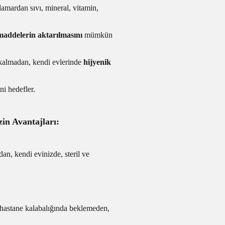
amardan sıvı, mineral, vitamin,
 maddelerin aktarılmasını
mümkün
z kalmadan, kendi evlerinde
hijyenik
ni hedefler.
n Avantajları:
an, kendi evinizde, steril ve
 hastane kalabalığında beklemeden,