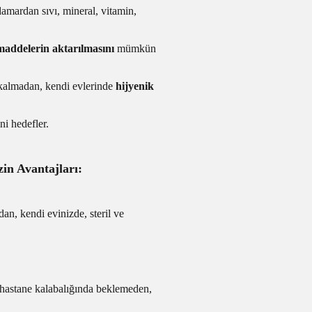
amardan sıvı, mineral, vitamin,
 maddelerin aktarılmasını
mümkün
z kalmadan, kendi evlerinde
hijyenik
ni hedefler.
n Avantajları:
an, kendi evinizde, steril ve
 hastane kalabalığında beklemeden,