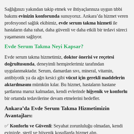
Sağlığınızı yakından takip etmek ve ihtiyaçlarınıza uygun tıbbi
bakımı
evinizin konforunda
sunuyoruz. Ankara’da hizmet veren
profesyonel sağlık ekibimiz,
evde serum takma hizmeti
ile
hastaların daha rahat, daha güvenli ve daha etkili bir tedavi süreci
yaşamasını sağlıyor.
Evde Serum Takma Neyi Kapsar?
Evde serum takma hizmetimiz,
doktor önerisi ve reçetesi
doğrultusunda
, deneyimli hemşirelerimiz tarafından
uygulanmaktadır. Serum, damardan sıvı, mineral, vitamin,
antibiyotik ya da ağrı kesici gibi
vücut için gerekli maddelerin
aktarılmasını
mümkün kılar. Bu hizmet, hastaların hastane
şartlarına maruz kalmadan, kendi evlerinde
hijyenik ve konforlu
bir ortamda tedavilerine devam etmelerini hedefler.
Ankara’da Evde Serum Takma Hizmetimizin
Avantajları:
✅
Konforlu ve Güvenli
: Seyahat zorunluluğu olmadan, kendi
evinizde, steril ve hijyenik koşullarda hizmet alın.