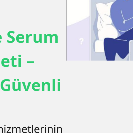
e Serum
ti –
 Güvenli
izmetlerinin