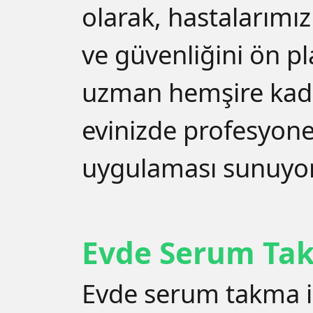
olarak, hastalarımı
ve güvenliğini ön p
uzman hemşire ka
evinizde profesyon
uygulaması sunuyo
Evde Serum Ta
Evde serum takma i