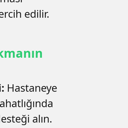
cih edilir.
kmanın
:
Hastaneye
rahatlığında
esteği alın.