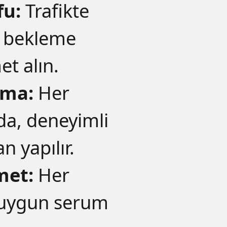
fu:
Trafikte
, bekleme
et alın.
ama:
Her
rda, deneyimli
n yapılır.
met:
Her
a uygun serum