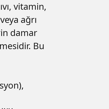
vı, vitamin,
 veya ağrı
rin damar
mesidir. Bu
syon),