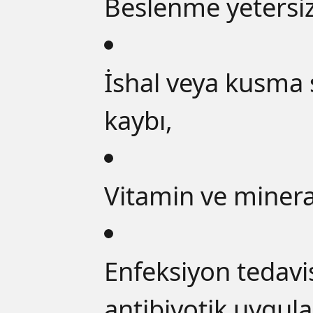
Beslenme yetersizl
İshal veya kusma s
kaybı,
Vitamin ve minera
Enfeksiyon tedavi
antibiyotik uygul