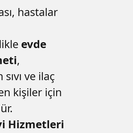
sı, hastalar
likle
evde
eti
,
sıvı ve ilaç
n kişiler için
ür.
i Hizmetleri