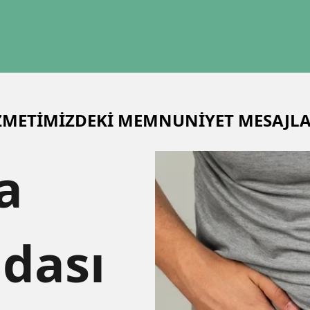
METİMİZDEKİ MEMNUNİYET MESAJLA
a
ndası