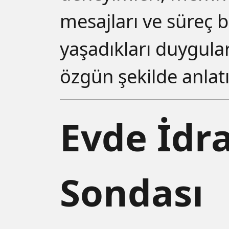
mesajları ve süreç 
yaşadıkları duygul
özgün şekilde anlat
Evde İdr
Sondası