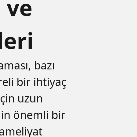
 ve
eri
aması, bazı
eli bir ihtiyaç
için uzun
in önemli bir
 ameliyat