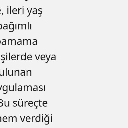
 ileri yaş
bağımlı
yapamama
şilerde veya
bulunan
ygulaması
Bu süreçte
nem verdiği