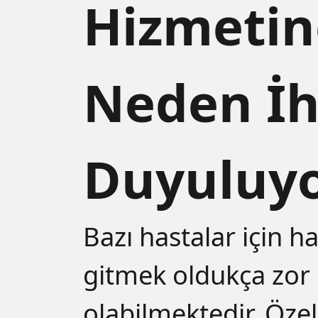
Hizmetin
Neden İh
Duyuluy
Bazı hastalar için h
gitmek oldukça zor
olabilmektedir. Özell