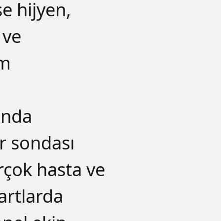
e hijyen,
 ve
ım
ında
ar sondası
rçok hasta ve
şartlarda