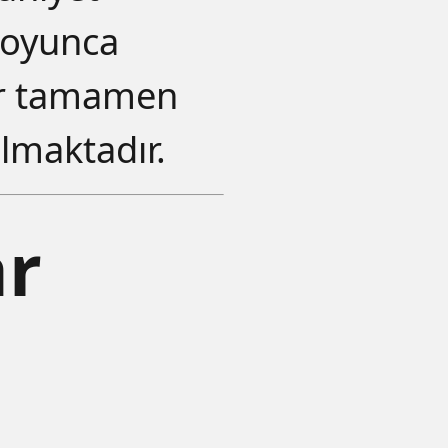
boyunca
ar tamamen
ılmaktadır.
ar