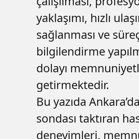
çalışılması, profesy
yaklaşımı, hızlı ulaş
sağlanması ve süre
bilgilendirme yapı
dolayı memnuniyetle
getirmektedir.
Bu yazıda Ankara’da
sondası taktıran has
deneyimleri, memn