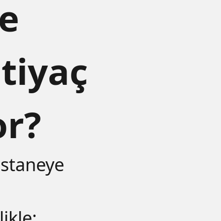
e
tiyaç
or?
astaneye
ikle: