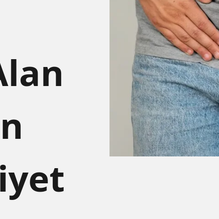
Alan
ın
yet