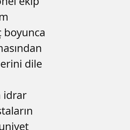
onel ekip
ım
ç boyunca
lmasından
rini dile
 idrar
taların
uniyet