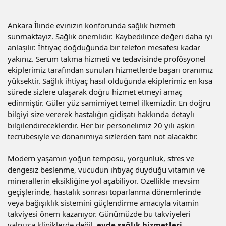
Ankara İlinde evinizin konforunda sağlık hizmeti
sunmaktayız. Sağlık önemlidir. Kaybedilince değeri daha iyi
anlaşılır. İhtiyaç doğduğunda bir telefon mesafesi kadar
yakınız. Serum takma hizmeti ve tedavisinde profösyonel
ekiplerimiz tarafından sunulan hizmetlerde başarı oranımız
yüksektir. Sağlık ihtiyaç hasıl olduğunda ekiplerimiz en kısa
sürede sizlere ulaşarak doğru hizmet etmeyi amaç
edinmiştir. Güler yüz samimiyet temel ilkemizdir. En doğru
bilgiyi size vererek hastalığın gidişatı hakkında detaylı
bilgilendireceklerdir. Her bir personelimiz 20 yılı aşkın
tecrübesiyle ve donanımıya sizlerden tam not alacaktır.
Modern yaşamın yoğun temposu, yorgunluk, stres ve
dengesiz beslenme, vücudun ihtiyaç duyduğu vitamin ve
minerallerin eksikliğine yol açabiliyor. Özellikle mevsim
geçişlerinde, hastalık sonrası toparlanma dönemlerinde
veya bağışıklık sistemini güçlendirme amacıyla vitamin
takviyesi önem kazanıyor. Günümüzde bu takviyeleri
yalnızca kliniklerde değil,
evde sağlık hizmetleri