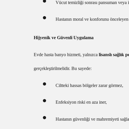
Vücut temizliği sonrası pansuman veya i
Hastanın moral ve konforunu önceleyen
Hijyenik ve Güvenli Uygulama
Evde hasta banyo hizmeti, yalnızca
lisanslı sağlık p
gerçekleştirilmelidir. Bu sayede:
Ciltteki hassas bölgeler zarar görmez,
Enfeksiyon riski en aza iner,
Hastanın güvenliği ve mahremiyeti sağla