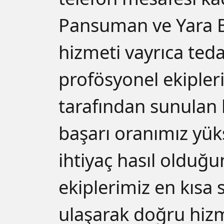
Pansuman ve Yara 
hizmeti vayrıca ted
profösyonel ekipler
tarafından sunulan
başarı oranımız yüks
ihtiyaç hasıl olduğ
ekiplerimiz en kısa 
ulaşarak doğru hiz