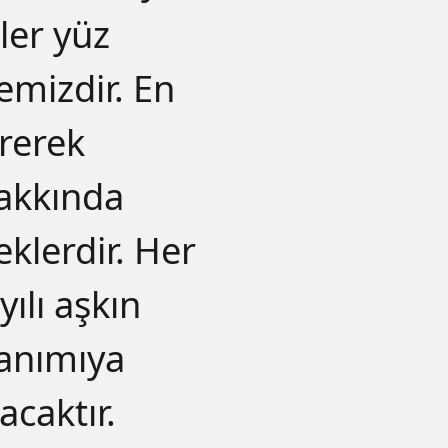
ler yüz
emizdir. En
ererek
hakkında
eklerdir. Her
ılı aşkın
nanımıya
acaktır.