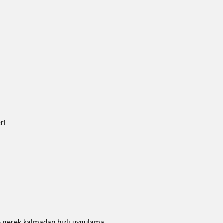
ri
 gerek kalmadan hızlı uygulama.