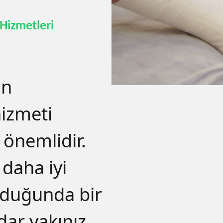
Hizmetleri
in
hizmeti
 önemlidir.
 daha iyi
oğduğunda bir
dar yakınız.