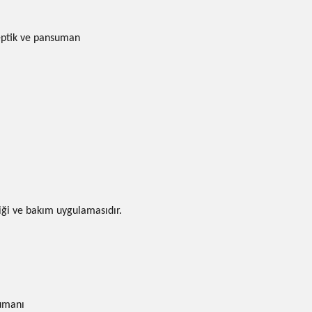
eptik ve pansuman
liği ve bakım uygulamasıdır.
sumanı