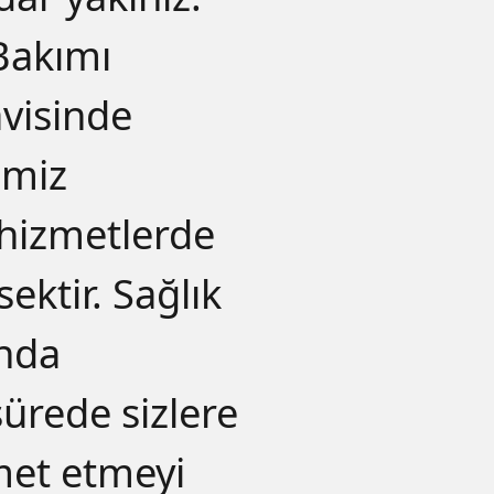
Bakımı
avisinde
imiz
 hizmetlerde
ektir. Sağlık
unda
sürede sizlere
met etmeyi