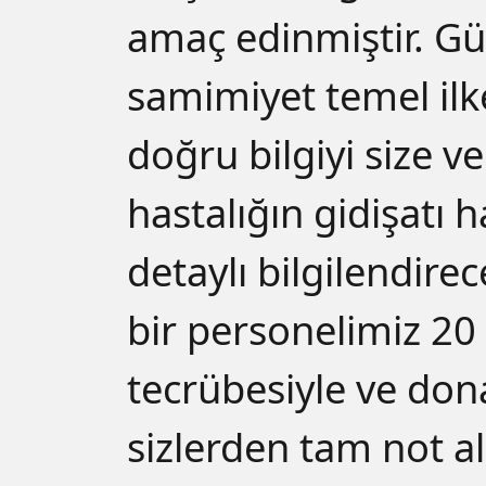
amaç edinmiştir. Gü
samimiyet temel ilk
doğru bilgiyi size v
hastalığın gidişatı 
detaylı bilgilendirec
bir personelimiz 20 y
tecrübesiyle ve do
sizlerden tam not al