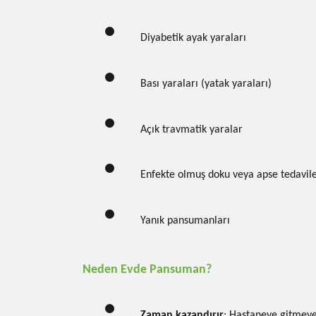
Diyabetik ayak yaraları
Bası yaraları (yatak yaraları)
Açık travmatik yaralar
Enfekte olmuş doku veya apse tedavile
Yanık pansumanları
Neden Evde Pansuman?
Zaman kazandırır
: Hastaneye gitmeye