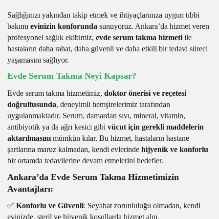
Sağlığınızı yakından takip etmek ve ihtiyaçlarınıza uygun tıbbi
bakımı
evinizin konforunda
sunuyoruz. Ankara’da hizmet veren
profesyonel sağlık ekibimiz,
evde serum takma hizmeti
ile
hastaların daha rahat, daha güvenli ve daha etkili bir tedavi süreci
yaşamasını sağlıyor.
Evde Serum Takma Neyi Kapsar?
Evde serum takma hizmetimiz,
doktor önerisi ve reçetesi
doğrultusunda
, deneyimli hemşirelerimiz tarafından
uygulanmaktadır. Serum, damardan sıvı, mineral, vitamin,
antibiyotik ya da ağrı kesici gibi
vücut için gerekli maddelerin
aktarılmasını
mümkün kılar. Bu hizmet, hastaların hastane
şartlarına maruz kalmadan, kendi evlerinde
hijyenik ve konforlu
bir ortamda tedavilerine devam etmelerini hedefler.
Ankara’da Evde Serum Takma Hizmetimizin
Avantajları:
✅
Konforlu ve Güvenli
: Seyahat zorunluluğu olmadan, kendi
evinizde, steril ve hijyenik koşullarda hizmet alın.