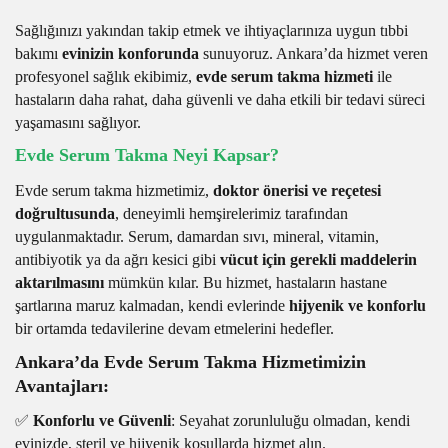
Sağlığınızı yakından takip etmek ve ihtiyaçlarınıza uygun tıbbi
bakımı
evinizin konforunda
sunuyoruz. Ankara’da hizmet veren
profesyonel sağlık ekibimiz,
evde serum takma hizmeti
ile
hastaların daha rahat, daha güvenli ve daha etkili bir tedavi süreci
yaşamasını sağlıyor.
Evde Serum Takma Neyi Kapsar?
Evde serum takma hizmetimiz,
doktor önerisi ve reçetesi
doğrultusunda
, deneyimli hemşirelerimiz tarafından
uygulanmaktadır. Serum, damardan sıvı, mineral, vitamin,
antibiyotik ya da ağrı kesici gibi
vücut için gerekli maddelerin
aktarılmasını
mümkün kılar. Bu hizmet, hastaların hastane
şartlarına maruz kalmadan, kendi evlerinde
hijyenik ve konforlu
bir ortamda tedavilerine devam etmelerini hedefler.
Ankara’da Evde Serum Takma Hizmetimizin
Avantajları:
✅
Konforlu ve Güvenli
: Seyahat zorunluluğu olmadan, kendi
evinizde, steril ve hijyenik koşullarda hizmet alın.