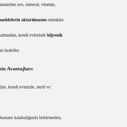
amardan sıvı, mineral, vitamin,
 maddelerin aktarılmasını
mümkün
z kalmadan, kendi evlerinde
hijyenik
ni hedefler.
n Avantajları:
an, kendi evinizde, steril ve
 hastane kalabalığında beklemeden,