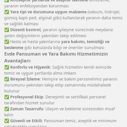
yaranın enfeksiyondan korunması
✅
Yara tipi ve durumuna uygun malzeme
(vakıum, hidrojel,
gümüş kaplı ped, alginat gibi) kullanılarak yaranın daha temiz
ve sağlıklı kalması
✅
Düzenli kontrol
, yaranın iyileşme sürecinde meydana
gelen değişimlerin yakından takip edilmesi
✅ Hasta ve hasta yakınlarına
yara bakımı, temizliği ve
beslenme
gibi konularda bilgi ve öneriler sunulması
Evde Pansuman ve Yara Bakımı Hizmetimizin
Avantajları:
✅
Konforlu ve Hijyenik
: Sağlık hizmetini kendi evinizde
temiz ve uygun şartlarda alma imkanı
✅
Bireysel İzleme
: Hemşire ve bakım personelimiz yaranın
durumunu yakından takip edip zamanında müdahalede
bulunur
✅
Profesyonel Ekip
: Deneyimli ve sertifikalı personel
tarafından hizmet sunulur
✅
Zaman Tasarrufu
: Ulaşım ve bekleme süresinden muaf
kalın
✅
Güvenli ve Etkili
: Pansuman temiz, aseptik ve minimum
rahatsızlıkla uygulanır