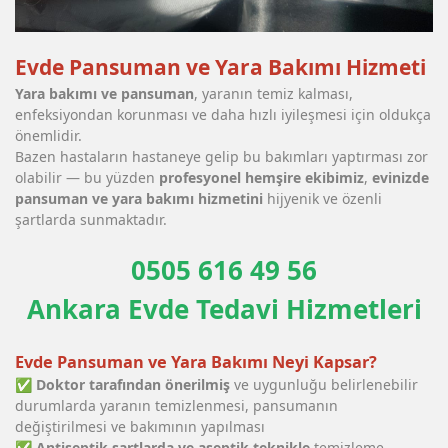
Evde Pansuman ve Yara Bakımı Hizmeti
Yara bakımı ve pansuman
, yaranın temiz kalması,
enfeksiyondan korunması ve daha hızlı iyileşmesi için oldukça
önemlidir.
Bazen hastaların hastaneye gelip bu bakımları yaptırması zor
olabilir — bu yüzden
profesyonel hemşire ekibimiz
,
evinizde
pansuman ve yara bakımı hizmetini
hijyenik ve özenli
şartlarda sunmaktadır.
0505 616 49 56
Ankara Evde Tedavi Hizmetleri
Evde Pansuman ve Yara Bakımı Neyi Kapsar?
✅
Doktor tarafından önerilmiş
ve uygunluğu belirlenebilir
durumlarda yaranın temizlenmesi, pansumanın
değiştirilmesi ve bakımının yapılması
✅
Antiseptik şartlarda ve aseptik teknikle
temizleme,