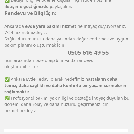
✅ Detaylı bilgi ve ödeme koşulları için lütfen bizimle
iletişime geçtiğinizde
paylaşalım.
Randevu ve Bilgi İçin:
Ankara’da
evde yara bakımı hizmeti
ne ihtiyaç duyuyorsanız,
7/24 hizmetinizdeyiz.
Sağlık durumunuzu daha yakından değerlendirmek ve uygun
bakım planını oluşturmak için:
0505 616 49 56
numarasından bize ulaşabilir ya da randevu
oluşturabilirsiniz.
✅ Ankara Evde Tedavi olarak hedefimiz
hastaların daha
temiz, daha sağlıklı ve daha konforlu bir yaşam sürmelerini
sağlamaktır
.
✅ Profesyonel bakım, yakın ilgi ve desteğe ihtiyaç duyulan bu
dönemi daha kolay ve daha huzurlu geçirmeniz için
hizmetinizdeyiz.
Ankara Sincan evde tedavi, Ankara Sincan evde serum, Ankara Sincan grip serumu, Ankara Sincan atom serum, Ankara Sincan