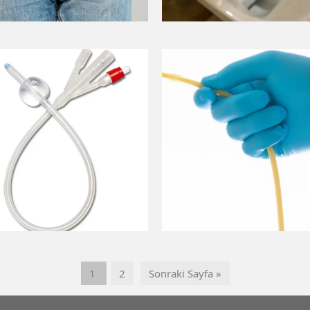
1
2
Sonraki Sayfa »