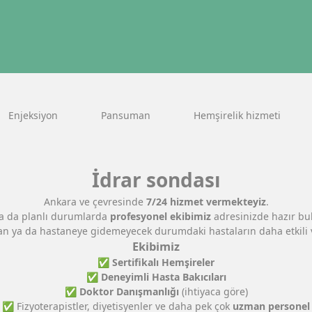
Enjeksiyon
Pansuman
Hemşirelik hizmeti
İdrar sondası
Ankara ve çevresinde
7/24 hizmet vermekteyiz
.
ya da planlı durumlarda
profesyonel ekibimiz
adresinizde hazır bu
ı olan ya da hastaneye gidemeyecek durumdaki hastaların daha etkili 
Ekibimiz
✅
Sertifikalı Hemşireler
✅
Deneyimli Hasta Bakıcıları
✅
Doktor Danışmanlığı
(ihtiyaca göre)
✅ Fizyoterapistler, diyetisyenler ve daha pek çok
uzman personel