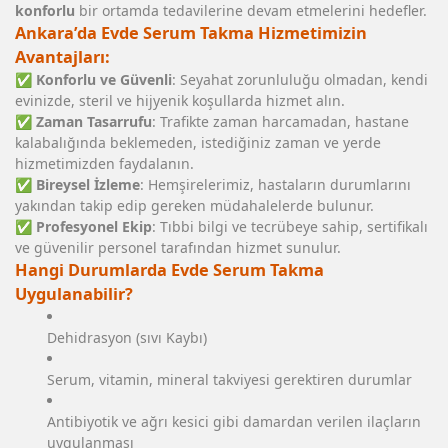
konforlu
bir ortamda tedavilerine devam etmelerini hedefler.
Ankara’da Evde Serum Takma Hizmetimizin
Avantajları:
✅
Konforlu ve Güvenli
: Seyahat zorunluluğu olmadan, kendi
evinizde, steril ve hijyenik koşullarda hizmet alın.
✅
Zaman Tasarrufu
: Trafikte zaman harcamadan, hastane
kalabalığında beklemeden, istediğiniz zaman ve yerde
hizmetimizden faydalanın.
✅
Bireysel İzleme
: Hemşirelerimiz, hastaların durumlarını
yakından takip edip gereken müdahalelerde bulunur.
✅
Profesyonel Ekip
: Tıbbi bilgi ve tecrübeye sahip, sertifikalı
ve güvenilir personel tarafından hizmet sunulur.
Hangi Durumlarda Evde Serum Takma
Uygulanabilir?
Dehidrasyon (sıvı Kaybı)
Serum, vitamin, mineral takviyesi gerektiren durumlar
Antibiyotik ve ağrı kesici gibi damardan verilen ilaçların
uygulanması